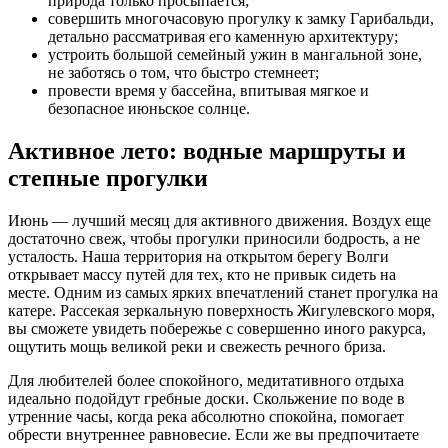
природа только просыпается;
совершить многочасовую прогулку к замку Гарибальди,
детально рассматривая его каменную архитектуру;
устроить большой семейный ужин в мангальной зоне,
не заботясь о том, что быстро стемнеет;
провести время у бассейна, впитывая мягкое и
безопасное июньское солнце.
Активное лето: водные маршруты и
степные прогулки
Июнь — лучший месяц для активного движения. Воздух еще
достаточно свеж, чтобы прогулки приносили бодрость, а не
усталость. Наша территория на открытом берегу Волги
открывает массу путей для тех, кто не привык сидеть на
месте. Одним из самых ярких впечатлений станет прогулка на
катере. Рассекая зеркальную поверхность Жигулевского моря,
вы сможете увидеть побережье с совершенно иного ракурса,
ощутить мощь великой реки и свежесть речного бриза.
Для любителей более спокойного, медитативного отдыха
идеально подойдут гребные доски. Скольжение по воде в
утренние часы, когда река абсолютно спокойна, помогает
обрести внутреннее равновесие. Если же вы предпочитаете