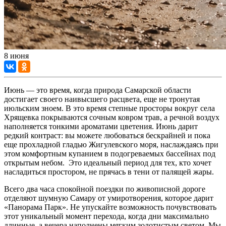
8 июня
Июнь — это время, когда природа Самарской области
достигает своего наивысшего расцвета, еще не тронутая
июльским зноем. В это время степные просторы вокруг села
Хрящевка покрываются сочным ковром трав, а речной воздух
наполняется тонкими ароматами цветения. Июнь дарит
редкий контраст: вы можете любоваться бескрайней и пока
еще прохладной гладью Жигулевского моря, наслаждаясь при
этом комфортным купанием в подогреваемых бассейнах под
открытым небом. Это идеальный период для тех, кто хочет
насладиться простором, не прячась в тени от палящей жары.
Всего два часа спокойной поездки по живописной дороге
отделяют шумную Самару от умиротворения, которое дарит
«Панорама Парк». Не упускайте возможность почувствовать
этот уникальный момент перехода, когда дни максимально
длинные, а вечера наполнены мягким золотистым светом. Мы