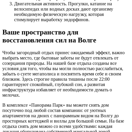
Двигательная активность. Прогулки, катание на
велосипедах или водных досках дают организму
необходимую физическую нагрузку, которая
стимулирует выработку эндорфинов.
Ваше пространство для
восстановления сил на Волге
Чтобы загородный отдых принес ожидаемый эффект, важно
выбрать место, где бытовые заботы не будут отвлекать от
созерцания природы. На нашей базе отдыха созданы все
условия для того, чтобы вы могли полностью расслабиться,
забыть о суете мегаполиса и посвятить время себе и своим
близким. Здесь строгие правила тишины после 22:00
гарантируют спокойный, глубокий сон, а развитая
инфраструктура избавляет от необходимости думать о
мелочах.
В комплексе «Панорама Парк» вы можете снять дом
посуточно под любой состав компании: от уютных
апартаментов на двоих с панорамным видом на Волгу до
просторных коттеджей и виллы для большой семьи. На базе
отдыха снять дом можно со всеми удобствами: каждая
локация оборудована собственной мангальной зоной,