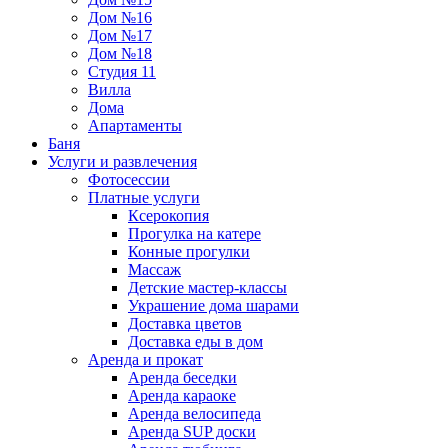
Дом №16
Дом №17
Дом №18
Студия 11
Вилла
Дома
Апартаменты
Баня
Услуги и развлечения
Фотосессии
Платные услуги
Ксерокопия
Прогулка на катере
Конные прогулки
Массаж
Детские мастер-классы
Украшение дома шарами
Доставка цветов
Доставка еды в дом
Аренда и прокат
Аренда беседки
Аренда караоке
Аренда велосипеда
Аренда SUP доски