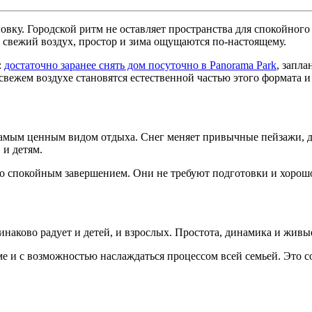
новку. Городской ритм не оставляет пространства для спокойног
е свежий воздух, простор и зима ощущаются по-настоящему.
:
достаточно заранее снять дом посуточно в Panorama Park
, запла
вежем воздухе становятся естественной частью этого формата и 
амым ценным видом отдыха. Снег меняет привычные пейзажи, де
 и детям.
его спокойным завершением. Они не требуют подготовки и хоро
динаково радует и детей, и взрослых. Простота, динамика и жи
е и с возможностью наслаждаться процессом всей семьей. Это с