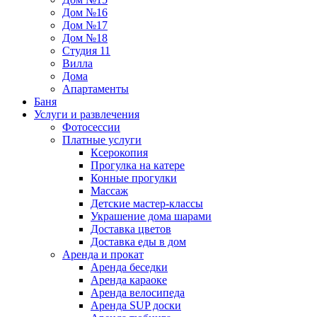
Дом №16
Дом №17
Дом №18
Студия 11
Вилла
Дома
Апартаменты
Баня
Услуги и развлечения
Фотосессии
Платные услуги
Ксерокопия
Прогулка на катере
Конные прогулки
Массаж
Детские мастер-классы
Украшение дома шарами
Доставка цветов
Доставка еды в дом
Аренда и прокат
Аренда беседки
Аренда караоке
Аренда велосипеда
Аренда SUP доски